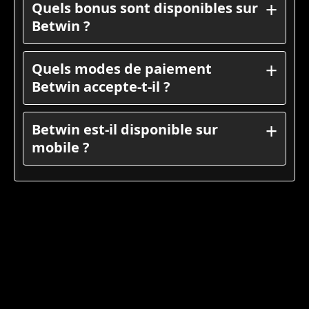
Quels bonus sont disponibles sur
Betwin ?
Quels modes de paiement
Betwin accepte-t-il ?
Betwin est-il disponible sur
mobile ?