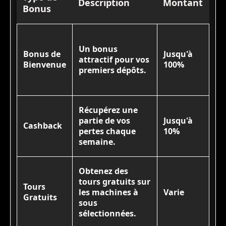
Description
Montant
Bonus
Ré
In
Un bonus
vo
Bonus de
Jusqu'à
attractif pour vos
ef
Bienvenue
100%
premiers dépôts.
un
ini
Récupérez une
Jo
partie de vos
Jusqu'à
Cashback
je
pertes chaque
10%
él
semaine.
Obtenez des
Pa
tours gratuits sur
Tours
au
les machines à
Varie
Gratuits
pr
sous
en
sélectionnées.