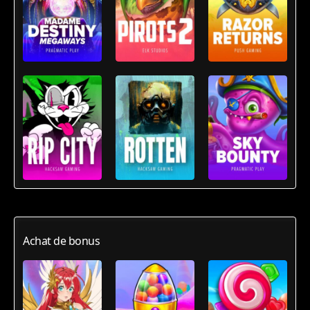
Achat de bonus