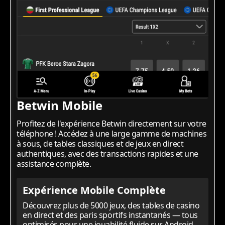
Betwin Mobile
Profitez de l'expérience Betwin directement sur votre
téléphone ! Accédez à une large gamme de machines
à sous, de tables classiques et de jeux en direct
authentiques, avec des transactions rapides et une
assistance complète.
Expérience Mobile Complète
Découvrez plus de 5000 jeux, des tables de casino
en direct et des paris sportifs instantanés — tous
optimisés pour une jouabilité fluide sur Android,