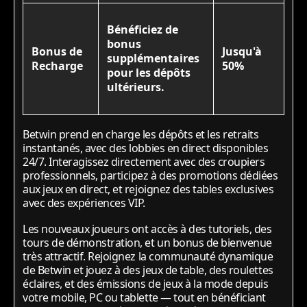
Re
Bénéficiez de
vo
bonus
Bonus de
Jusqu'à
co
supplémentaires
Recharge
50%
av
pour les dépôts
no
ultérieurs.
dé
Betwin prend en charge les dépôts et les retraits
instantanés, avec des lobbies en direct disponibles
24/7. Interagissez directement avec des croupiers
professionnels, participez à des promotions dédiées
aux jeux en direct, et rejoignez des tables exclusives
avec des expériences VIP.
Les nouveaux joueurs ont accès à des tutoriels, des
tours de démonstration, et un bonus de bienvenue
très attractif. Rejoignez la communauté dynamique
de Betwin et jouez à des jeux de table, des roulettes
éclaires, et des émissions de jeux à la mode depuis
votre mobile, PC ou tablette — tout en bénéficiant