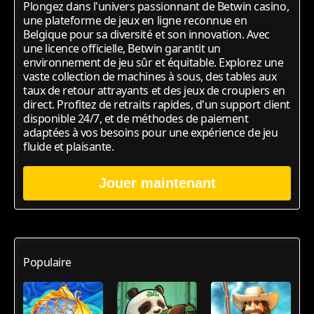
Plongez dans l'univers passionnant de Betwin casino,
une plateforme de jeux en ligne reconnue en
Belgique pour sa diversité et son innovation. Avec
une licence officielle, Betwin garantit un
environnement de jeu sûr et équitable. Explorez une
vaste collection de machines à sous, des tables aux
taux de retour attrayants et des jeux de croupiers en
direct. Profitez de retraits rapides, d'un support client
disponible 24/7, et de méthodes de paiement
adaptées à vos besoins pour une expérience de jeu
fluide et plaisante.
Jouer maintenant
Populaire