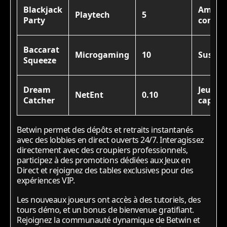
Blackjack
Ambia
Playtech
5
Party
convivi
Baccarat
Microgaming
10
Suspen
Squeeze
Dream
Jeu de 
NetEnt
0.10
Catcher
captiv
Betwin permet des dépôts et retraits instantanés
avec des lobbies en direct ouverts 24/7. Interagissez
directement avec des croupiers professionnels,
participez à des promotions dédiées aux Jeux en
Direct et rejoignez des tables exclusives pour des
expériences VIP.
Les nouveaux joueurs ont accès à des tutoriels, des
tours démo, et un bonus de bienvenue gratifiant.
Rejoignez la communauté dynamique de Betwin et