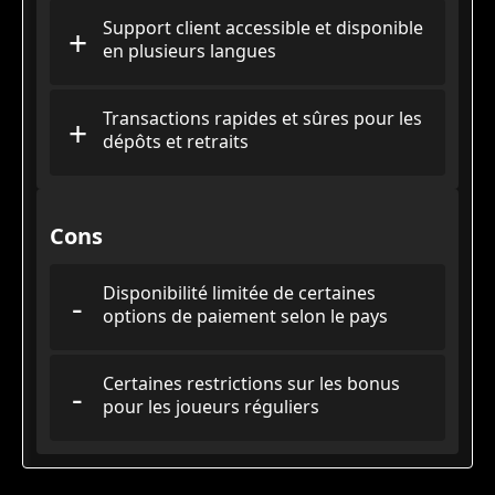
Support client accessible et disponible
en plusieurs langues
Transactions rapides et sûres pour les
dépôts et retraits
Cons
Disponibilité limitée de certaines
options de paiement selon le pays
Certaines restrictions sur les bonus
pour les joueurs réguliers