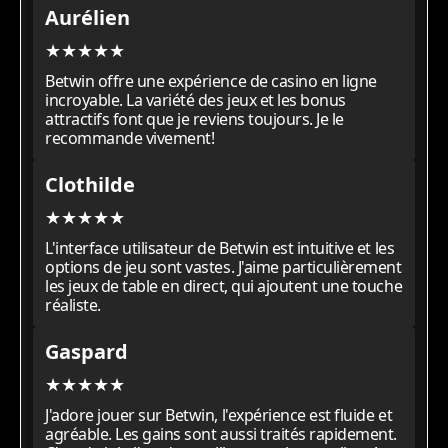
Aurélien
★
★
★
★
★
Betwin offre une expérience de casino en ligne
incroyable. La variété des jeux et les bonus
attractifs font que je reviens toujours. Je le
recommande vivement!
Clothilde
★
★
★
★
★
L'interface utilisateur de Betwin est intuitive et les
options de jeu sont vastes. J'aime particulièrement
les jeux de table en direct, qui ajoutent une touche
réaliste.
Gaspard
★
★
★
★
★
J'adore jouer sur Betwin, l'expérience est fluide et
agréable. Les gains sont aussi traités rapidement.